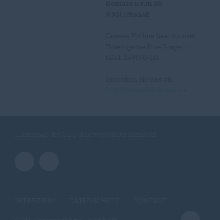
Domain u.v.m ab
9,95€/Monat!
Unsere Hotline beantwortet
Ihnen gerne Ihre Fragen:
0251.149898-10.
Sprechen Sie uns an.
http://www.sharkness.de
Homepage des CDU Stadtverbandes Diepholz
IMPRESSUM
DATENSCHUTZ
KONTAKT