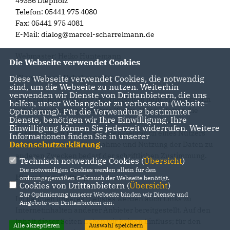
49356 Diepholz
Telefon: 05441 975 4080
Fax: 05441 975 4081
E-Mail: dialog@marcel-scharrelmann.de
Webmaster: Heiko Huntemann
Die Webseite verwendet Cookies
Hinweis zum Urheberrecht:
Diese Webseite verwendet Cookies, die notwendig
sind, um die Webseite zu nutzen. Weiterhin
verwenden wir Dienste von Drittanbietern, die uns
Bei dem Inhalt unserer Internetseiten handelt es sich um
helfen, unser Webangebot zu verbessern (Website-
urheberrechtlich geschützte Werke. Wir gestatten die
Optmierung). Für die Verwendung bestimmter
Dienste, benötigen wir Ihre Einwilligung. Ihre
Übernahme von Texten in Datenbestände, die
Einwilligung können Sie jederzeit widerrufen. Weitere
ausschließlich für den privaten Gebrauch eines Nutzers
Informationen finden Sie in unserer
Datenschutzerklärung
.
bestimmt sind. Die Übernahme und Nutzung der Daten zu
anderen Zwecken bedarf der schriftlichen Zustimmung.
Technisch notwendige Cookies (
Übersicht
)
Die notwendigen Cookies werden allein für den
Hinweis zur Haftung
ordnungsgemäßen Gebrauch der Webseite benötigt.
Cookies von Drittanbietern (
Übersicht
)
Zur Optimierung unserer Webseite binden wir Dienste und
Im Rahmen unseres Dienstes werden auch Links zu
Angebote von Drittanbietern ein.
Internetinhalten anderer Anbieter bereitgestellt. Auf den
Inhalt dieser Seiten haben wir keinen Einfluss; für den
Alle akzeptieren
Auswahl speichern