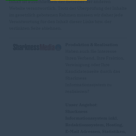
Inhalt ist ausschließlich der Betreiber der anderen
Website verantwortlich. Trotz der Überprüfung der Inhalte
im gesetzlich gebotenen Rahmen müssen wir daher jede
Verantwortung für den Inhalt dieser Links bzw. der
verlinkten Seite ablehnen.
Produktion & Realisation
Haben auch Sie Interesse
Ihren Verband, Ihre Fraktion,
Vereinigung oder Ihre
Kandidatenseite durch das
Sharkness
Informationssystem zu
realisieren?
Unser Angebot:
Sharkness
Informationssystem inkl.
Redaktionssystem, Hosting,
E-Mail Adressen, Statistiken,