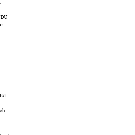
n
r
 CDU
de
h
tor
ich