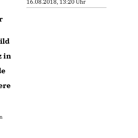
16.08.2018, 13:20 Uhr
r
ild
 in
de
ere
on