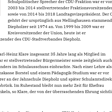
Schulpolitischer Sprecher der CDU-Fraktion war er vo
2003 bis 2014 stellvertretender Fraktionsvorsitzende
sowie von 2014 bis 2018 Landtagsvizepräsident. Der
gehört der ursprünglich aus Mellinghausen stammen
Diepholzer seit 1974 an. Von 1999 bis 2009 war er
Kreisvorsitzender der Union, heute ist er
tzender des CDU-Stadtverbandes Diepholz.
rl-Heinz Klare insgesamt 35 Jahre lang als Mitglied im
r er stellvertretender Bürgermeister sowie zeitgleich auc
onders im Schulausschuss einbrachte. Nach einer Lehre als
skasse Borstel und einem Pädagogik-Studium war er vor
rer an der Jahnschule Diepholz und später Schulamtsdirek
rück. Im Ruhestand bleibt nun mehr Zeit für Ehefrau
nkeln, so Klare, der von der überraschenden Ehrung sichtl