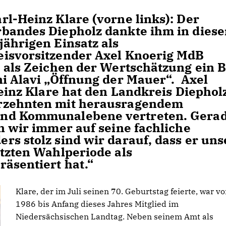
l-Heinz Klare (vorne links): Der
bandes Diepholz dankte ihm in diese
jährigen Einsatz als
eisvorsitzender Axel Knoerig MdB
 als Zeichen der Wertschätzung ein B
ni Alavi „Öffnung der Mauer“. Axel
Heinz Klare hat den Landkreis Diepholz
hrzehnten mit herausragendem
und Kommunalebene vertreten. Gera
n wir immer auf seine fachliche
rs stolz sind wir darauf, dass er uns
etzten Wahlperiode als
äsentiert hat.“
Klare, der im Juli seinen 70. Geburtstag feierte, war v
1986 bis Anfang dieses Jahres Mitglied im
Niedersächsischen Landtag. Neben seinem Amt als