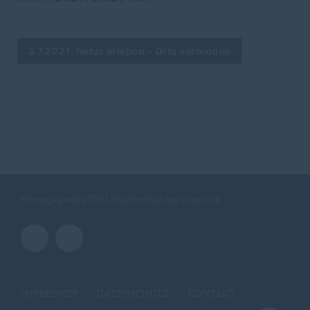
3.7.2021: Natur erleben - Orte verbinden
Homepage des CDU Stadtverbandes Diepholz
IMPRESSUM
DATENSCHUTZ
KONTAKT