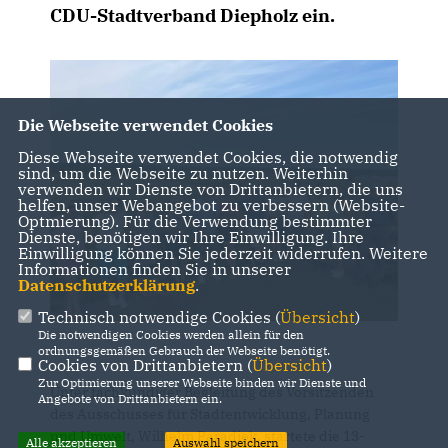
CDU-Stadtverband Diepholz ein.
Die Webseite verwendet Cookies
Diese Webseite verwendet Cookies, die notwendig
sind, um die Webseite zu nutzen. Weiterhin
verwenden wir Dienste von Drittanbietern, die uns
helfen, unser Webangebot zu verbessern (Website-
Optmierung). Für die Verwendung bestimmter
Dienste, benötigen wir Ihre Einwilligung. Ihre
Einwilligung können Sie jederzeit widerrufen. Weitere
Informationen finden Sie in unserer
Datenschutzerklärung
.
Technisch notwendige Cookies (
Übersicht
)
Die notwendigen Cookies werden allein für den
ordnungsgemäßen Gebrauch der Webseite benötigt.
Cookies von Drittanbietern (
Übersicht
)
Zur Optimierung unserer Webseite binden wir Dienste und
Unter fachkundiger Begleitung des Vorsitzenden
Angebote von Drittanbietern ein.
des Ausschusses für Stadtentwicklung, Planung
und Umwelt, Wilhelm Paradiek, startete die 13-
Alle akzeptieren
Auswahl speichern