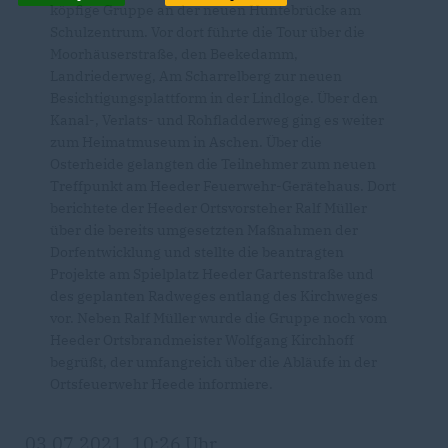
köpfige Gruppe an der neuen Huntebrücke am
Schulzentrum. Vor dort führte die Tour über die
Moorhäuserstraße, den Beekedamm,
Landriederweg, Am Scharrelberg zur neuen
Besichtigungsplattform in der Lindloge. Über den
Kanal-, Verlats- und Rohfladderweg ging es weiter
zum Heimatmuseum in Aschen. Über die
Osterheide gelangten die Teilnehmer zum neuen
Treffpunkt am Heeder Feuerwehr-Gerätehaus. Dort
berichtete der Heeder Ortsvorsteher Ralf Müller
über die bereits umgesetzten Maßnahmen der
Dorfentwicklung und stellte die beantragten
Projekte am Spielplatz Heeder Gartenstraße und
des geplanten Radweges entlang des Kirchweges
vor. Neben Ralf Müller wurde die Gruppe noch vom
Heeder Ortsbrandmeister Wolfgang Kirchhoff
begrüßt, der umfangreich über die Abläufe in der
Ortsfeuerwehr Heede informiere.
03.07.2021, 10:26 Uhr