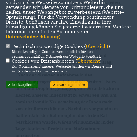
sind, um die Webseite zu nutzen. Weiterhin
ein wettbewerbliches Verfahren gestartet werden,
verwenden wir Dienste von Drittanbietern, die uns
um eine attraktive und nachhaltige Bebauung und
helfen, unser Webangebot zu verbessern (Website-
Gestaltung dieses Kernbereiches zeitnah zu
Optmierung). Für die Verwendung bestimmter
Dienste, benötigen wir Ihre Einwilligung. Ihre
realisieren.
Einwilligung können Sie jederzeit widerrufen. Weitere
Informationen finden Sie in unserer
Datenschutzerklärung
.
Technisch notwendige Cookies (
Übersicht
)
Zur Begründung heißt es in dem von den
Die notwendigen Cookies werden allein für den
Fraktionsvorsitzenden Gerhard Albers und
ordnungsgemäßen Gebrauch der Webseite benötigt.
Cookies von Drittanbietern (
Übersicht
)
Wilhelm Reckmann unterschriebenen Antrag:
Zur Optimierung unserer Webseite binden wir Dienste und
Angebote von Drittanbietern ein.
Nach der direkten Aufnahme in das
Städtebauprogramm „Lebendige Zentren“ ist es
Alle akzeptieren
Auswahl speichern
der Stadt Diepholz gelungen, vier Grundstücke im
Herzen unserer Innenstadt zu erwerben und um
somit selbst die Neugestaltung der Innenstadt
vorantreiben zu können. Nachdem vor gut einem
halben Jahr der Rahmenplan durch den Rat
beschlossen wurde, wären wir nunmehr in der
Lage, konkrete Projekt und Maßnahmen
umzusetzen“.