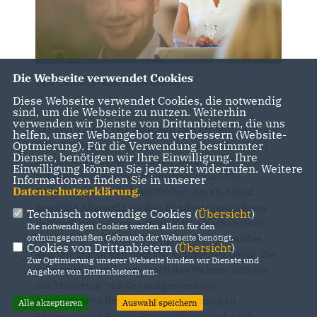
Die Webseite verwendet Cookies
CDU-Bundes-Vize Silvia Breher
Diese Webseite verwendet Cookies, die notwendig
sind, um die Webseite zu nutzen. Weiterhin
verwenden wir Dienste von Drittanbietern, die uns
Rehden – Zum „Talk zwischen den Ernten“ hatte der
helfen, unser Webangebot zu verbessern (Website-
Optmierung). Für die Verwendung bestimmter
CDU-Samtgemeindeverband Rehden in das Hotel
Dienste, benötigen wir Ihre Einwilligung. Ihre
Ratsstuben eingeladen. Besonderer Gast der
Einwilligung können Sie jederzeit widerrufen. Weitere
Veranstaltung war die stellvertretende CDU-
Informationen finden Sie in unserer
Datenschutzerklärung
.
Bundesvorsitzende Silvia Breher, die als direkt
gewählte Abgeordnete den Bundestagswahlkreis
Technisch notwendige Cookies (
Übersicht
)
Vechta/Cloppenburg vertritt. Heino Mackenstedt,
Die notwendigen Cookies werden allein für den
ordnungsgemäßen Gebrauch der Webseite benötigt.
Vorsitzender des CDU-Samtgemeindeverbandes
Cookies von Drittanbietern (
Übersicht
)
Rehden, freute sich über die zahlreichen Gäste, die
Zur Optimierung unserer Webseite binden wir Dienste und
gekommen waren, um „nach der Weizen- und vor
Angebote von Drittanbietern ein.
der Maisernte“ mit der ausgewiesenen
Agrarexpertin Breher und den heimischen
Alle akzeptieren
Auswahl speichern
Abgeordneten Marcel Scharrelmann und Axel