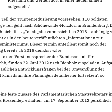
Friesland und werden dort in einer neuen Einheit
aufgestellt.“
zte Teil der Truppenreduzierung vorgesehen. 110 Soldaten
ige Teil geht nach Schönewalde-Holzdorf in Brandenburg. 
h nicht fest: „Teilabgabe voraussichtlich 2018 – abhängig 
 es in den heute veröffentlichten „Informationen zur
ministeriums. Dieser Termin unterliegt somit noch der
g bereits ab 2015 denkbar wäre.
te den Vorstandssprecher der Bundesanstalt für
hb, für den 22. Juni 2012 nach Diepholz eingeladen. Aufg
baulichen Entwicklungsfragen bei der Umwandlung der
 kann dann ihre Planungen detaillierter fortsetzen“, so
eine feste Zusage des Parlamentarischen Staatssekretärs i
 Kossendey, erhalten, am 17. September 2012 persönlich 