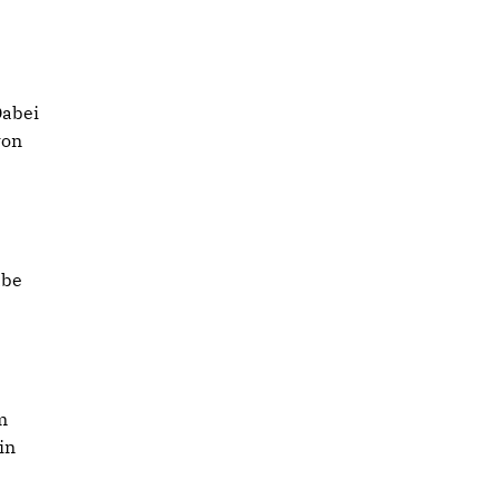
Dabei
von
abe
m
in