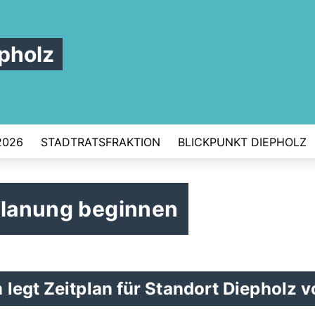
pholz
2026
STADTRATSFRAKTION
BLICKPUNKT DIEPHOLZ
lplanung beginnen
legt Zeitplan für Standort Diepholz v